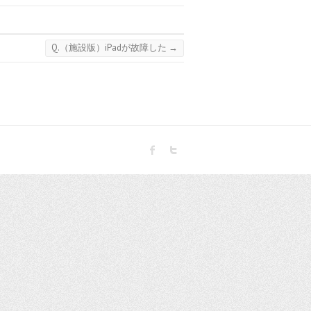
Q.（施設版）iPadが故障した
→