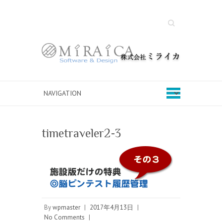
Search
timetraveler2-3
By
wpmaster
|
2017年4月13日
|
No Comments
|