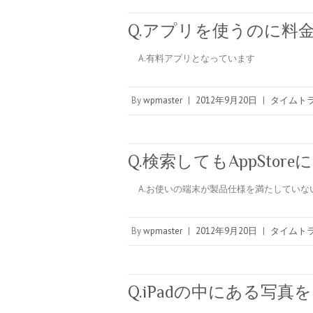
Q.アプリを使うのに料
A.有料アプリとなっています
By
wpmaster
|
2012年9月20日
|
タイムトラ
Q.検索してもAppStor
A.お使いの端末が製品仕様を満たしていな
By
wpmaster
|
2012年9月20日
|
タイムトラ
Q.iPadの中にある写