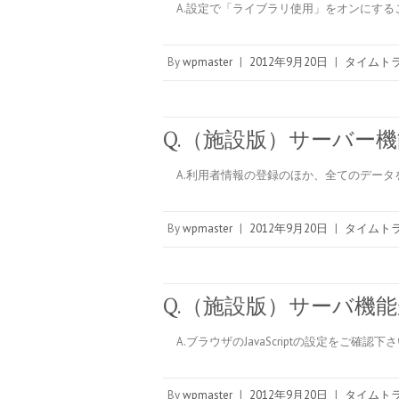
A.設定で「ライブラリ使用」をオンにする
By
wpmaster
|
2012年9月20日
|
タイムトラ
Q.（施設版）サーバー
A.利用者情報の登録のほか、全てのデータ
By
wpmaster
|
2012年9月20日
|
タイムトラ
Q.（施設版）サーバ機
A.ブラウザのJavaScriptの設定をご確認下
By
wpmaster
|
2012年9月20日
|
タイムトラ