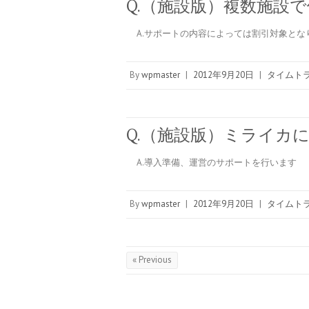
Q.（施設版）複数施設
A.サポートの内容によっては割引対象とな
By
wpmaster
|
2012年9月20日
|
タイムトラ
Q.（施設版）ミライカ
A.導入準備、運営のサポートを行います
By
wpmaster
|
2012年9月20日
|
タイムトラ
« Previous