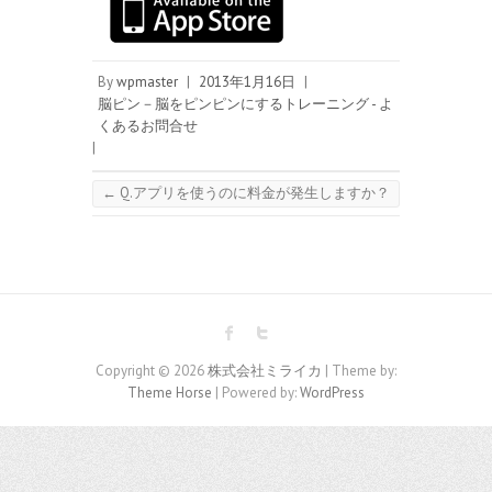
By
wpmaster
|
2013年1月16日
|
脳ピン－脳をピンピンにするトレーニング - よ
くあるお問合せ
|
←
Q.アプリを使うのに料金が発生しますか？
Copyright © 2026
株式会社ミライカ
| Theme by:
Theme Horse
| Powered by:
WordPress