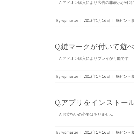
A.アドオン購入により広告の非表示が可能
By
wpmaster
|
2013年1月16日
|
脳ピン－脳
Q.鍵マークが付いて遊
A.アドオン購入によりプレイが可能です
By
wpmaster
|
2013年1月16日
|
脳ピン－脳
Q.アプリをインストー
A.お支払いの必要はありません
By
wpmaster
|
2013年1月16日
|
脳ピン－脳