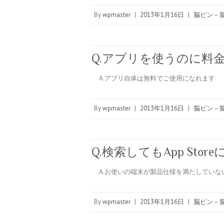
By
wpmaster
|
2013年1月16日
|
脳ピン－脳
Q.アプリを使うのに料
A.アプリ自体は無料でご使用になれます
By
wpmaster
|
2013年1月16日
|
脳ピン－脳
Q.検索してもApp Sto
A.お使いの端末が製品仕様を満たしていな
By
wpmaster
|
2013年1月16日
|
脳ピン－脳