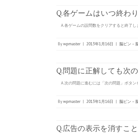
Q.各ゲームはいつ終わ
A.各ゲームの設問数をクリアすると終了し
By
wpmaster
|
2013年1月16日
|
脳ピン－脳
Q.問題に正解しても次
A.次の問題に進むには「次の問題」ボタン
By
wpmaster
|
2013年1月16日
|
脳ピン－脳
Q.広告の表示を消すこ